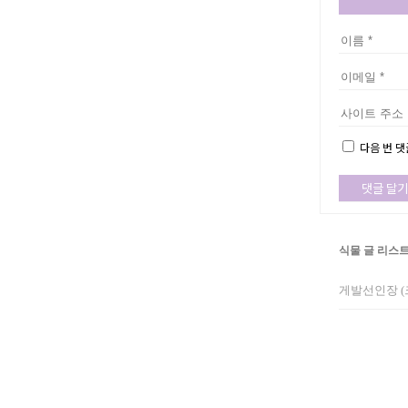
다음 번 댓
식물 글 리스
게발선인장 (