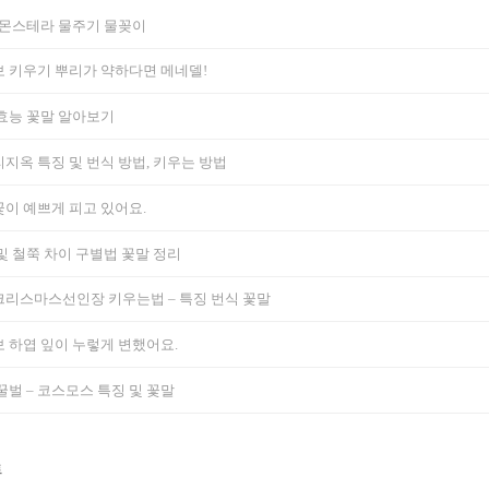
 몬스테라 물주기 물꽂이
 키우기 뿌리가 약하다면 메네델!
효능 꽃말 알아보기
지옥 특징 및 번식 방법, 키우는 방법
이 예쁘게 피고 있어요.
및 철쭉 차이 구별법 꽃말 정리
리스마스선인장 키우는법 – 특징 번식 꽃말
 하엽 잎이 누렇게 변했어요.
꿀벌 – 코스모스 특징 및 꽃말
트