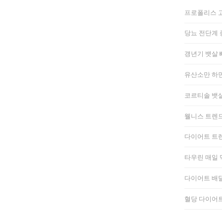
프로폴리스 고
당뇨 전단계 
갱년기 뱃살 
유산소만 하면
코르티솔 뱃살
웰니스 트렌드
다이어트 트렌
타우린 매일 
다이어트 배달
혈당 다이어트