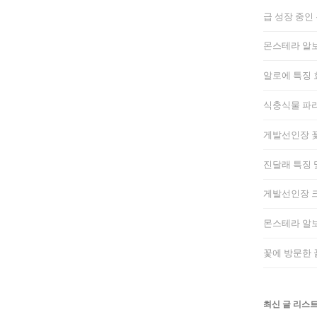
급 성장 중인
몬스테라 알보
알로에 특징 
식충식물 파리
게발선인장 꽃
진달래 특징 
게발선인장 크
몬스테라 알보
꽃에 방문한 
최신 글 리스