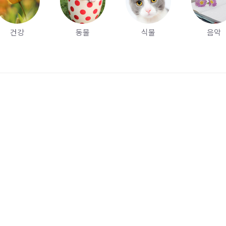
건강
동물
식물
음악