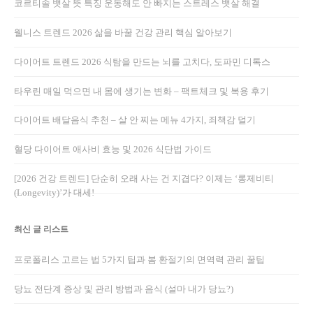
코르티솔 뱃살 뜻 특징 운동해도 안 빠지는 스트레스 뱃살 해결
웰니스 트렌드 2026 삶을 바꿀 건강 관리 핵심 알아보기
다이어트 트렌드 2026 식탐을 만드는 뇌를 고치다, 도파민 디톡스
타우린 매일 먹으면 내 몸에 생기는 변화 – 팩트체크 및 복용 후기
다이어트 배달음식 추천 – 살 안 찌는 메뉴 4가지, 죄책감 덜기
혈당 다이어트 애사비 효능 및 2026 식단법 가이드
[2026 건강 트렌드] 단순히 오래 사는 건 지겹다? 이제는 ‘롱제비티
(Longevity)’가 대세!
최신 글 리스트
프로폴리스 고르는 법 5가지 팁과 봄 환절기의 면역력 관리 꿀팁
당뇨 전단계 증상 및 관리 방법과 음식 (설마 내가 당뇨?)