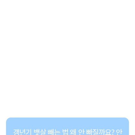
갱년기 뱃살 빼는 법 왜 안 빠질까요? 안