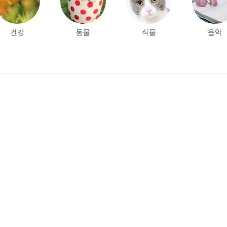
건강
동물
식물
음악