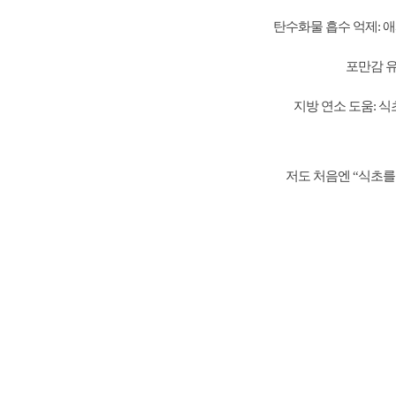
탄수화물 흡수 억제: 
포만감 유
지방 연소 도움: 
저도 처음엔 “식초를