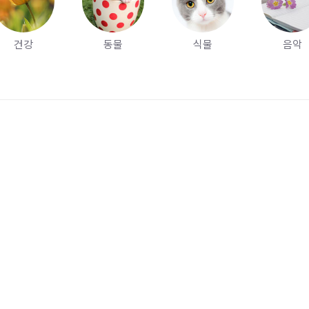
건강
동물
식물
음악