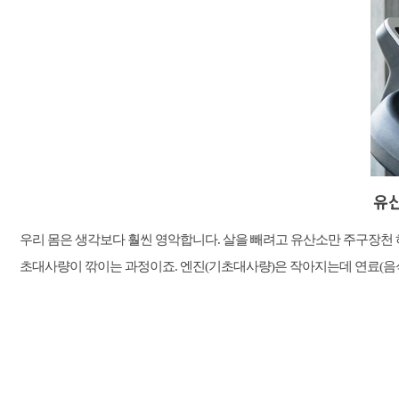
유산
우리 몸은 생각보다 훨씬 영악합니다. 살을 빼려고 유산소만 주구장천 
초대사량이 깎이는 과정이죠. 엔진(기초대사량)은 작아지는데 연료(음식