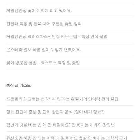
게발선인장 꽃이 예쁘게 피고 있어요.
진달래 특징 및 철쭉 차이 구별법 꽃말 정리
게발선인장 크리스마스선인장 키우는법 – 특징 번식 꽃말
몬스테라 알보 하엽 잎이 누렇게 변했어요.
꽃에 방문한 꿀벌 – 코스모스 특징 및 꽃말
최신 글 리스트
프로폴리스 고르는 법 5가지 팁과 봄 환절기의 면역력 관리 꿀팁
당뇨 전단계 증상 및 관리 방법과 음식 (설마 내가 당뇨?)
갱년기 뱃살 빼는 법 왜 안 빠질까요? 안 빠지는 이유와 감량법
유산소만 하면 안 되는 이유, 매일 뛰어도 뱃살 안 빠지는 과학적 근거