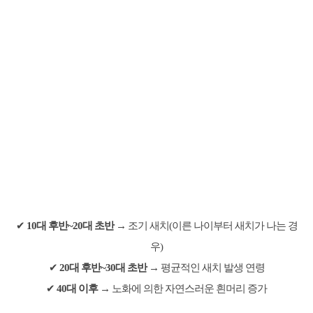
✔
10대 후반~20대 초반
→ 조기 새치(이른 나이부터 새치가 나는 경
우)
✔
20대 후반~30대 초반
→ 평균적인 새치 발생 연령
✔
40대 이후
→ 노화에 의한 자연스러운 흰머리 증가